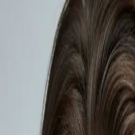
Přeskočit na obsah
Pomáháme najít důvěryhodnou kliniku