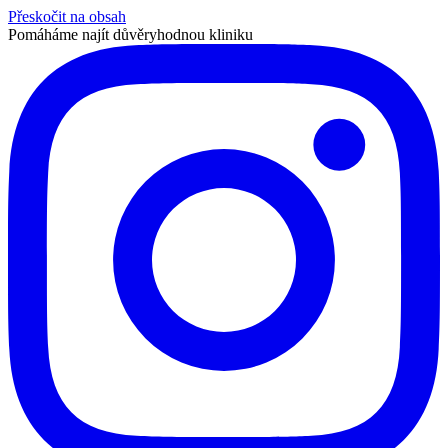
Přeskočit na obsah
Pomáháme najít důvěryhodnou kliniku