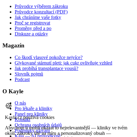
Průvodce výběrem zákroku
Průvodce konzultací (PDF)
Jak chráníme vaše fotky
Proč se registrovat
Proměny před a po
Diskuze a otázky
Magazín
Co škodí vlasové pokožce nejvíce?
Glykované stárnutí pleti: jak cukr ovlivňuje vzhled
Jak probíhá transplantace vousů?
Slovník pojmů
Podcast
O Kayle
O nás
🍪
Pro lékaře a kliniky
Panel pro kliniky
Kayla.cz používá cookies
Kontakt
Ochrana osobních údajů
Abychom ti mohli ukázat to nejrelevantnější — kliniky ve tvém
Podmínky užívání
okolí, zákroky šité na míru a personalizovaný obsah —
Kája — AI průvodkyně