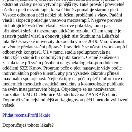
odstranit vrásky nebo vytvořit plnější rty. Také provádí pravidelné
ošetření pleti mezoterapií, která účinně zpomaluje stárnutí pleti.
Vysoce odbornou péči nabízí při řešení problémů s vlasy. Padání
vlasů i alopecii potlačuje vlasovou mezoterapií. Nejprve provede
trichologické vyšetření vlasů a vlasové pokožky, tomu pak
přizpůsobí složení mezoterapeutického roztoku. Cílem terapie je
zastavit padání vlasů a obnovit jejich růst Studium na Lékařské
fakultě Ostravské univerzity dokončila v roce 2019. V současnosti
se věnuje předatestační přípravě. Pravidelně se účastní workshopů i
odborných kongresů. Už v rámci studia spolupracovala na
klinických studiích i odborných publikacích. Cenné zkušenosti
získala také při svém působení na gynekologicko-porodnickém
oddělení SZZ Krnov. Program péče o pleť nastavuje vždy podle
individuálních potřeb klientů, aby jim výsledek zákroku přinesl
maximální spokojenost. Nejlepší tipy na péči o pleť i informace o
moderních metodách estetické medicíny a kosmetologie publikuje
na svém instagramovém blogu. Objednejte se na nezávaznou
konzultaci k MUDr. Monice Manderlové na ZAYRAĒ clinic.
Doporučí vám nejvhodnější anti-agingovou péči i metodu vyhlazení
vrásek.
Přidat recenzi
Profil lékaře
Doporučuješ tohoto lékaře?