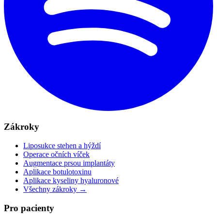
Zákroky
Liposukce stehen a hýždí
Operace očních víček
Augmentace prsou implantáty
Aplikace botulotoxinu
Aplikace kyseliny hyaluronové
Všechny zákroky →
Pro pacienty