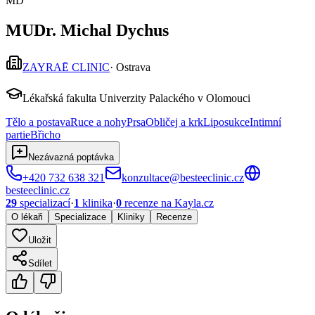
MD
MUDr. Michal Dychus
ZAYRAĒ CLINIC
·
Ostrava
Lékařská fakulta Univerzity Palackého v Olomouci
Tělo a postava
Ruce a nohy
Prsa
Obličej a krk
Liposukce
Intimní
partie
Břicho
Nezávazná poptávka
+420 732 638 321
konzultace@besteeclinic.cz
besteeclinic.cz
29
specializací
·
1
klinika
·
0
recenze
na Kayla.cz
O lékaři
Specializace
Kliniky
Recenze
Uložit
Sdílet