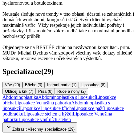
hyaluronovou a botulotoxinem.
Neustále sleduje nové trendy v této oblasti, účastní se zahraničních i
domácích workshopů, kongresů i stáží. Svým klientů vychází
maximálně vstříc. Vždy respektuje jejich individuální potřeby i
požadavky. Při samotném zákroku dbá také na maximální pohodlí a
bezbolestný průběh.
Objednejte se na BESTÉE clinic na nezávaznou konzultaci, prim.
MUDr. Michal Dychus vám zodpoví všechny vaše dotazy ohledně
zákroku, rekonvalescence i očekávaných výsledků.
Specializace
(
29
)
Vše (
29
)
Břicho
(
3
)
Intimní partie
(
1
)
Liposukce
(
8
)
Obličej a krk
(
7
)
Prsa
(
8
)
Ruce a nohy
(
2
)
Abdominoplastika
Abdominoplastika s liposukcí
Liposukce
břicha
Liposukce Venušina pahorku
Abdominoplastika s
liposukcí
Liposukce
Liposukce břicha
Liposukce paží
Liposukce
podbradku
Liposukce stehen a hýždí
Liposukce Venušina
pahorku
Liposukce vnitřních stehen
Zobrazit všechny specializace (
29
)