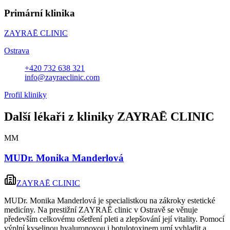
Primární klinika
ZAYRAĒ CLINIC
Ostrava
+420 732 638 321
info@zayraeclinic.com
Profil kliniky
Další lékaři z kliniky
ZAYRAĒ CLINIC
MM
MUDr. Monika Manderlová
ZAYRAĒ CLINIC
MUDr. Monika Manderlová je specialistkou na zákroky estetické
medicíny. Na prestižní ZAYRAĒ clinic v Ostravě se věnuje
především celkovému ošetření pleti a zlepšování její vitality. Pomocí
výplní kyselinou hyaluronovou i botulotoxinem umí vyhladit a