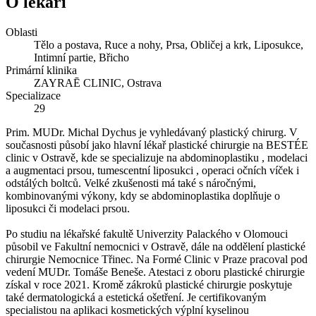
O lékaři
Oblasti
Tělo a postava, Ruce a nohy, Prsa, Obličej a krk, Liposukce,
Intimní partie, Břicho
Primární klinika
ZAYRAĒ CLINIC
, Ostrava
Specializace
29
Prim. MUDr. Michal Dychus je vyhledávaný plastický chirurg. V
současnosti působí jako hlavní lékař plastické chirurgie na BESTÉE
clinic v Ostravě, kde se specializuje na abdominoplastiku , modelaci
a augmentaci prsou, tumescentní liposukci , operaci očních víček i
odstálých boltců. Velké zkušenosti má také s náročnými,
kombinovanými výkony, kdy se abdominoplastika doplňuje o
liposukci či modelaci prsou.
Po studiu na lékařské fakultě Univerzity Palackého v Olomouci
působil ve Fakultní nemocnici v Ostravě, dále na oddělení plastické
chirurgie Nemocnice Třinec. Na Formé Clinic v Praze pracoval pod
vedení MUDr. Tomáše Beneše. Atestaci z oboru plastické chirurgie
získal v roce 2021. Kromě zákroků plastické chirurgie poskytuje
také dermatologická a estetická ošetření. Je certifikovaným
specialistou na aplikaci kosmetických výplní kyselinou