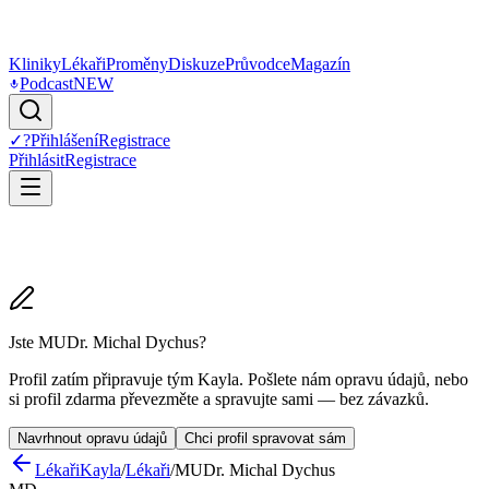
Kliniky
Lékaři
Proměny
Diskuze
Průvodce
Magazín
Podcast
NEW
✓
?
Přihlášení
Registrace
Přihlásit
Registrace
Jste MUDr. Michal Dychus?
Profil zatím připravuje tým Kayla. Pošlete nám opravu údajů, nebo
si profil zdarma převezměte a spravujte sami — bez závazků.
Navrhnout opravu údajů
Chci profil spravovat sám
Lékaři
Kayla
/
Lékaři
/
MUDr. Michal Dychus