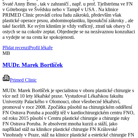
Svaté Anny Brno , tak v zahraničí , např. u prof. Tjellströma ve FN
v Göteborgu ve Švédsku nebo v Tampě v USA . Na klinice
PRIMED Clinic provádí celou řadu zákroků, především však
plastické operace prsou, abdominoplastiku, liposukční zákroky , ale
také facelift. Ke svým klintům je vždy vstřícný, ztratí tak obavy či
ostych se na cokoliv zeptat. Objednejte se na nezávaznou konzultaci
a vydejte se na cestu ke spokojenosti.
Přidat recenzi
Profil lékaře
MB
MUDr. Marek Bortlíček
Primed Clinic
MUDr. Marek Bortlíček je specialistou v oboru plastické chirurgie s
více než 10 lety lékařské praxe. Vystudoval Lékařskou fakultu
Univerzity Palackého v Olomouci, obor všeobecné lékařství,
promoval v roce 2008. Zpočátku působil na chirurgickém oddělení
FN Ostrava Poruba a později též v kardiochirurgickém centru FNO,
od roku 2015 působí v Centru plastické chirurgie a chirurgie ruky
FN Ostrava Poruba. Je absolvent mnoha kurzů a stáží, jako
například stáž na klinikce plastické chirurgie FN Královské
Vinohrady v Praze, stáž na klinice plastické a estetické chirurgie FN