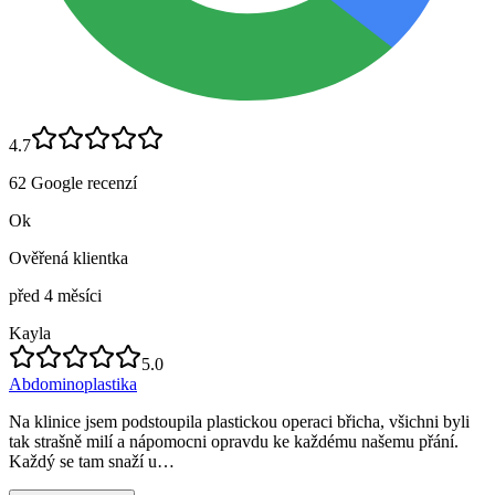
4.7
62
Google
recenzí
Ok
Ověřená klientka
před 4 měsíci
Kayla
5.0
Abdominoplastika
Na klinice jsem podstoupila plastickou operaci břicha, všichni byli
tak strašně milí a nápomocni opravdu ke každému našemu přání.
Každý se tam snaží u…