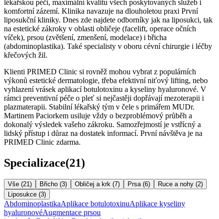
lékařskou péči, maximální kvalitu všech poskytovaných služeb i
komfortní zázemí. Klinika navazuje na dlouholetou praxi První
liposukční kliniky. Dnes zde najdete odborníky jak na liposukci, tak
na estetické zákroky v oblasti obličeje (facelift, operace očních
víček), prsou (zvětšení, zmenšení, modelace) i břicha
(abdominoplastika). Také specialisty v oboru cévní chirurgie i léčby
křečových žil.
Klienti PRIMED Clinic si rovněž mohou vybrat z populárních
výkonů estetické dermatologie, třeba efektivní niťový lifting, nebo
vyhlazení vrásek aplikací botulotoxinu a kyseliny hyaluronové. V
rámci preventivní péče o pleť si nejčastěji dopřávají mezoterapii i
plazmaterapii. Stabilní lékařský tým v čele s primářem MUDr.
Martinem Paciorkem usiluje vždy o bezproblémový průběh a
dokonalý výsledek vašeho zákroku. Samozřejmostí je vstřícný a
lidský přístup i důraz na dostatek informací. První návštěva je na
PRIMED Clinic zdarma.
Specializace
(
21
)
Vše (
21
)
Břicho
(
3
)
Obličej a krk
(
7
)
Prsa
(
6
)
Ruce a nohy
(
2
)
Liposukce
(
3
)
Abdominoplastika
Aplikace botulotoxinu
Aplikace kyseliny
hyaluronové
Augmentace prsou