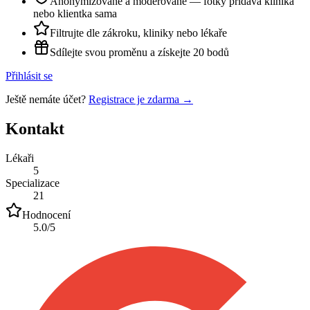
Anonymizované a moderované — fotky přidává klinika
nebo klientka sama
Filtrujte dle zákroku, kliniky nebo lékaře
Sdílejte svou proměnu a získejte 20 bodů
Přihlásit se
Ještě nemáte účet?
Registrace je zdarma →
Kontakt
Lékaři
5
Specializace
21
Hodnocení
5.0
/5