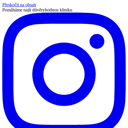
Přeskočit na obsah
Pomáháme najít důvěryhodnou kliniku