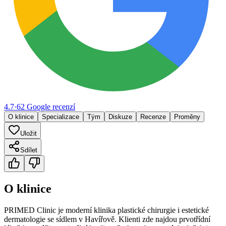
4.7
·
62
Google
recenzí
O klinice
Specializace
Tým
Diskuze
Recenze
Proměny
Uložit
Sdílet
O klinice
PRIMED Clinic je moderní klinika plastické chirurgie i estetické
dermatologie se sídlem v Havířově. Klienti zde najdou prvotřídní