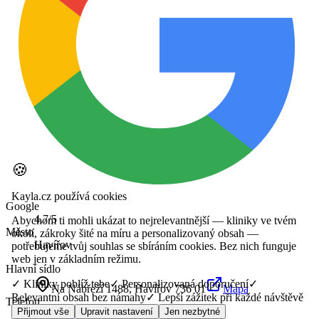
🍪
Kayla.cz používá cookies
Google
4.7
/5
Abychom ti mohli ukázat to nejrelevantnější — kliniky ve tvém
Město
okolí, zákroky šité na míru a personalizovaný obsah —
Havířov
potřebujeme tvůj souhlas se sbíráním cookies. Bez nich funguje
web jen v základním režimu.
Hlavní sídlo
✓ Kliniky poblíž tebe
✓ Personalizovaná doporučení
✓
Na Nábřeží 1488
, Havířov
736 01
Mapa
Relevantní obsah bez námahy
✓ Lepší zážitek při každé návštěvě
Telefon
Přijmout vše
Upravit nastavení
Jen nezbytné