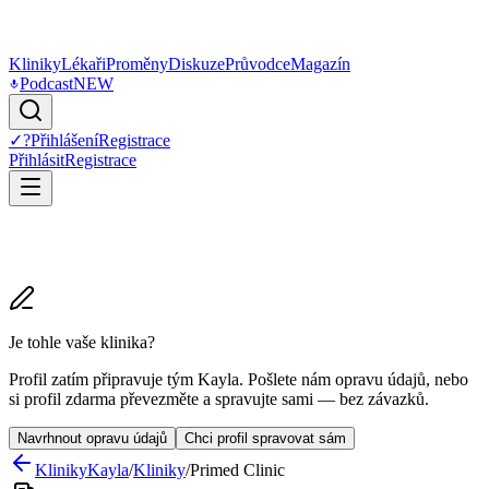
Kliniky
Lékaři
Proměny
Diskuze
Průvodce
Magazín
Podcast
NEW
✓
?
Přihlášení
Registrace
Přihlásit
Registrace
Je tohle vaše klinika?
Profil zatím připravuje tým Kayla. Pošlete nám opravu údajů, nebo
si profil zdarma převezměte a spravujte sami — bez závazků.
Navrhnout opravu údajů
Chci profil spravovat sám
Kliniky
Kayla
/
Kliniky
/
Primed Clinic