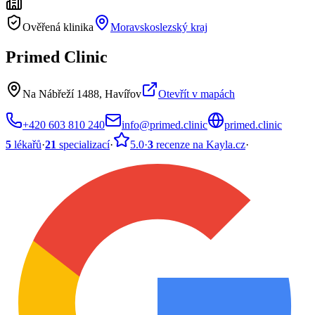
Ověřená klinika
Moravskoslezský kraj
Primed Clinic
Na Nábřeží 1488, Havířov
Otevřít v mapách
+420 603 810 240
info@primed.clinic
primed.clinic
5
lékařů
·
21
specializací
·
5.0
·
3
recenze
na Kayla.cz
·