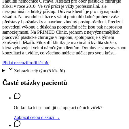
Fakultní nemocnice Ostrava. Atestaci pro obor plastické chirurgie
získal v roce 2010. Ve své práci je vždy profesionální, ale
nezapomíná na lidský přístup. Důvěra klientů je pro něj naprosto
zásadní. Na úvodní schůzce s vámi proto důkladně probere vaše
představy i požadavky a navrhne vhodný postup ošetření. Precizní
provedení výkonu a důsledná pooperační péče jsou pak naprostou
samozřejmostí. Na PRIMED Clinic, jednom z nejvýznamnějších
pracovišť plastické chirurgie v regionu, spolupracuje s týmem
zkušených lékařů. Filozofií kliniky je maximální kvalita služeb,
která vyhovuje i velmi náročným klientům. Domluvte si nezávaznou
konzultaci a uvidíte, co všechno můžete udělat pro svou krásu.
Přidat recenzi
Profil lékaře
Zobrazit celý tým (
5
lékařů)
Časté otázky pacientů
Od kolika let se hodí jít na operaci očních víček?
Zobrazit celou diskuzi →