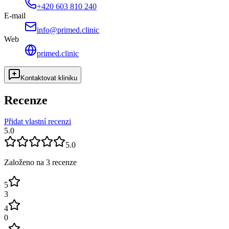
+420 603 810 240
E-mail
info@primed.clinic
Web
primed.clinic
Kontaktovat kliniku
Recenze
Přidat vlastní recenzi
5.0
5.0
Založeno na
3
recenze
5
3
4
0