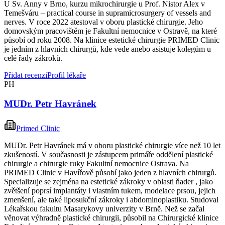
U Sv. Anny v Brno, kurzu mikrochirurgie u Prof. Nistor Alex v
Temešváru – practical course in supramicrosurgery of vessels and
nerves. V roce 2022 atestoval v oboru plastické chirurgie. Jeho
domovským pracovištěm je Fakultní nemocnice v Ostravě, na které
působí od roku 2008. Na klinice estetické chirurgie PRIMED Clinic
je jedním z hlavních chirurgů, kde vede anebo asistuje kolegům u
celé řady zákroků.
Přidat recenzi
Profil lékaře
PH
MUDr. Petr Havránek
Primed Clinic
MUDr. Petr Havránek má v oboru plastické chirurgie více než 10 let
zkušeností. V současnosti je zástupcem primáře oddělení plastické
chirurgie a chirurgie ruky Fakultní nemocnice Ostrava. Na
PRIMED Clinic v Havířově působí jako jeden z hlavních chirurgů.
Specializuje se zejména na estetické zákroky v oblasti ňader , jako
zvětšení poprsí implantáty i vlastním tukem, modelace prsou, jejich
zmenšení, ale také liposukční zákroky i abdominoplastiku. Studoval
Lékařskou fakultu Masarykovy univerzity v Brně. Než se začal
věnovat výhradně plastické chirurgii, působil na Chirurgické klinice