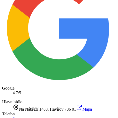
Google
4.7
/5
Hlavní sídlo
Na Nábřeží 1488
, Havířov
736 01
Mapa
Telefon