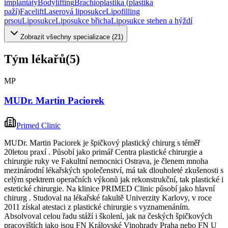
implantáty
Bodylifting
Brachioplastika (plastika
paží)
Facelift
Laserová liposukce
Lipofilling
prsou
Liposukce
Liposukce břicha
Liposukce stehen a hýždí
Zobrazit všechny specializace (
21
)
Tým lékařů
(
5
)
MP
MUDr. Martin Paciorek
Primed Clinic
MUDr. Martin Paciorek je špičkový plastický chirurg s téměř
20letou praxí . Působí jako primář Centra plastické chirurgie a
chirurgie ruky ve Fakultní nemocnici Ostrava, je členem mnoha
mezinárodní lékařských společenství, má tak dlouholeté zkušenosti s
celým spektrem operačních výkonů jak rekonstrukční, tak plastické i
estetické chirurgie. Na klinice PRIMED Clinic působí jako hlavní
chirurg . Studoval na lékařské fakultě Univerzity Karlovy, v roce
2011 získal atestaci z plastické chirurgie s vyznamenáním.
Absolvoval celou řadu stáží i školení, jak na českých špičkových
pracovištích jako jsou FN Královské Vinohrady Praha nebo FN U