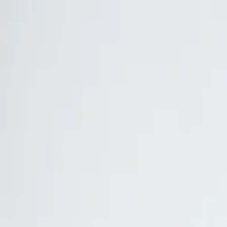
Přeskočit na obsah
Pomáháme najít důvěryhodnou kliniku