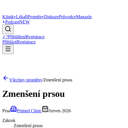
Kliniky
Lékaři
Proměny
Diskuze
Průvodce
Magazín
Podcast
NEW
✓
?
Přihlášení
Registrace
Přihlásit
Registrace
Všechny proměny
/
Zmenšení prsou
Zmenšení prsou
Prsa
Primed Clinic
červen 2026
Zákrok
Zmenšení prsou