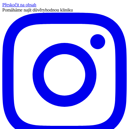
Přeskočit na obsah
Pomáháme najít důvěryhodnou kliniku