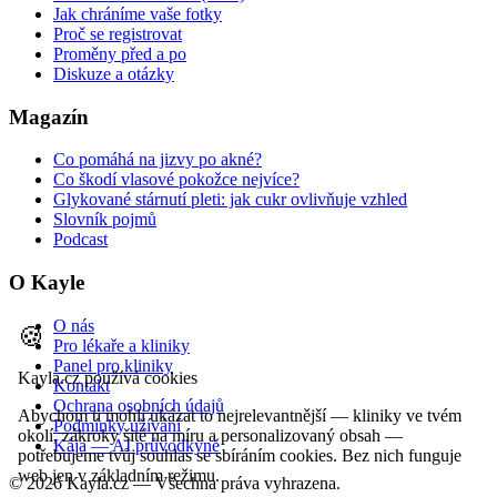
Jak chráníme vaše fotky
Proč se registrovat
Proměny před a po
Diskuze a otázky
Magazín
Co pomáhá na jizvy po akné?
Co škodí vlasové pokožce nejvíce?
Glykované stárnutí pleti: jak cukr ovlivňuje vzhled
Slovník pojmů
Podcast
O Kayle
O nás
🍪
Pro lékaře a kliniky
Panel pro kliniky
Kayla.cz používá cookies
Kontakt
Ochrana osobních údajů
Abychom ti mohli ukázat to nejrelevantnější — kliniky ve tvém
Podmínky užívání
okolí, zákroky šité na míru a personalizovaný obsah —
Kája — AI průvodkyně
potřebujeme tvůj souhlas se sbíráním cookies. Bez nich funguje
web jen v základním režimu.
©
2026
Kayla.cz — Všechna práva vyhrazena.