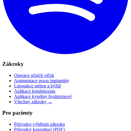
Zákroky
Operace očních víček
Augmentace prsou implantáty
Liposukce stehen a hýždí
Aplikace botulotoxinu
Aplikace kyseliny hyaluronové
Všechny zákroky →
Pro pacienty
Průvodce výběrem zákroku
Průvodce konzultací (PDF)