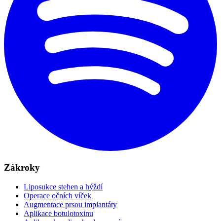
Zákroky
Liposukce stehen a hýždí
Operace očních víček
Augmentace prsou implantáty
Aplikace botulotoxinu