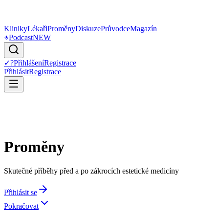
Kliniky
Lékaři
Proměny
Diskuze
Průvodce
Magazín
Podcast
NEW
✓
?
Přihlášení
Registrace
Přihlásit
Registrace
Proměny
Skutečné příběhy před a po zákrocích estetické medicíny
Přihlásit se
Pokračovat