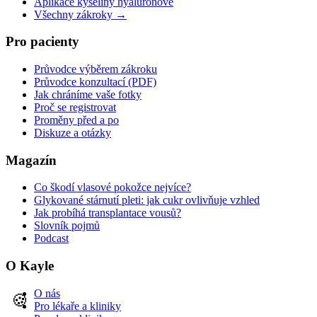
Aplikace kyseliny hyaluronové
Všechny zákroky →
Pro pacienty
Průvodce výběrem zákroku
Průvodce konzultací (PDF)
Jak chráníme vaše fotky
Proč se registrovat
Proměny před a po
Diskuze a otázky
Magazín
Co škodí vlasové pokožce nejvíce?
Glykované stárnutí pleti: jak cukr ovlivňuje vzhled
Jak probíhá transplantace vousů?
Slovník pojmů
Podcast
O Kayle
O nás
🍪
Pro lékaře a kliniky