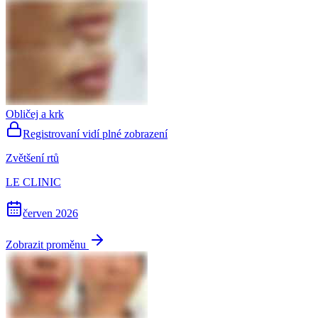
Obličej a krk
Registrovaní vidí plné zobrazení
Zvětšení rtů
LE CLINIC
červen 2026
Zobrazit proměnu