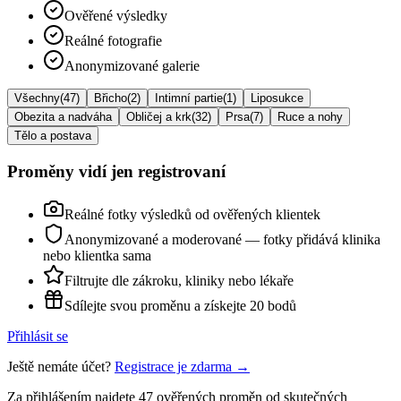
Ověřené výsledky
Reálné fotografie
Anonymizované galerie
Všechny
(
47
)
Břicho
(
2
)
Intimní partie
(
1
)
Liposukce
Obezita a nadváha
Obličej a krk
(
32
)
Prsa
(
7
)
Ruce a nohy
Tělo a postava
Proměny vidí jen registrovaní
Reálné fotky výsledků od ověřených klientek
Anonymizované a moderované — fotky přidává klinika
nebo klientka sama
Filtrujte dle zákroku, kliniky nebo lékaře
Sdílejte svou proměnu a získejte 20 bodů
Přihlásit se
Ještě nemáte účet?
Registrace je zdarma →
Za přihlášením najdete
47
ověřených proměn
od skutečných