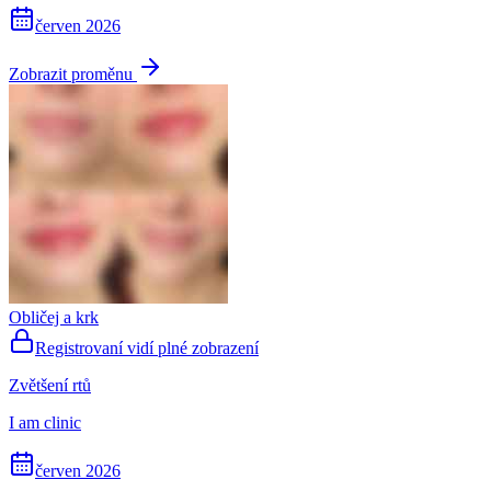
červen 2026
Zobrazit proměnu
Obličej a krk
Registrovaní vidí plné zobrazení
Zvětšení rtů
I am clinic
červen 2026