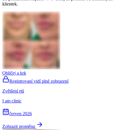
klientek.
Obličej a krk
Registrovaní vidí plné zobrazení
Zvětšení rtů
I am clinic
červen 2026
Zobrazit proměnu