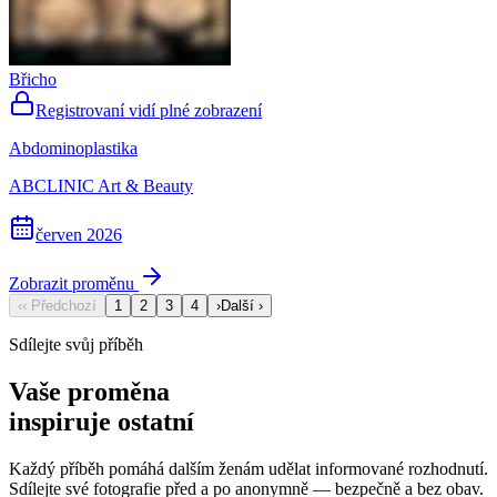
Břicho
Registrovaní vidí plné zobrazení
Abdominoplastika
ABCLINIC Art & Beauty
červen 2026
Zobrazit proměnu
‹
‹ Předchozí
1
2
3
4
›
Další ›
Sdílejte svůj příběh
Vaše proměna
inspiruje ostatní
Každý příběh pomáhá dalším ženám udělat informované rozhodnutí.
Sdílejte své fotografie před a po anonymně — bezpečně a bez obav.