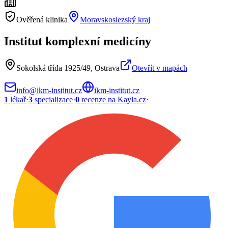
Ověřená klinika
Moravskoslezský kraj
Institut komplexní medicíny
Sokolská třída 1925/49, Ostrava
Otevřít v mapách
info@ikm-institut.cz
ikm-institut.cz
1
lékař
·
3
specializace
·
0
recenze
na Kayla.cz
·