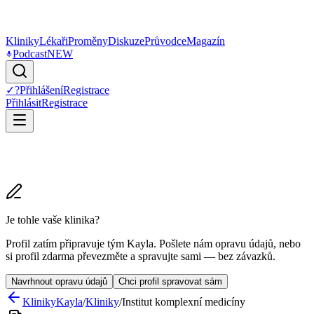
Kliniky
Lékaři
Proměny
Diskuze
Průvodce
Magazín
Podcast
NEW
✓
?
Přihlášení
Registrace
Přihlásit
Registrace
Je tohle vaše klinika?
Profil zatím připravuje tým Kayla. Pošlete nám opravu údajů, nebo
si profil zdarma převezměte a spravujte sami — bez závazků.
Navrhnout opravu údajů
Chci profil spravovat sám
Kliniky
Kayla
/
Kliniky
/
Institut komplexní medicíny