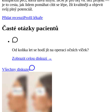
komplexní péči, která dává smysl. IKM je pro něj víc než projekt —
je to cesta, jak lidem pomáhat cítit se lépe, žít kvalitněji a objevit
svůj plný potenciál.
Přidat recenzi
Profil lékaře
Časté otázky pacientů
Od kolika let se hodí jít na operaci očních víček?
Zobrazit celou diskuzi →
Všechny diskuze