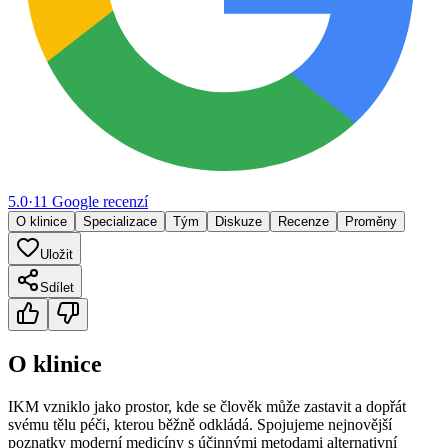
5.0
·
11
Google
recenzí
O klinice
Specializace
Tým
Diskuze
Recenze
Proměny
Uložit
Sdílet
O klinice
IKM vzniklo jako prostor, kde se člověk může zastavit a dopřát
svému tělu péči, kterou běžně odkládá. Spojujeme nejnovější
poznatky moderní medicíny s účinnými metodami alternativní