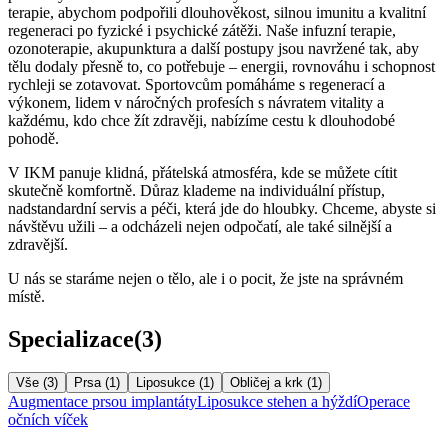
terapie, abychom podpořili dlouhověkost, silnou imunitu a kvalitní
regeneraci po fyzické i psychické zátěži. Naše infuzní terapie,
ozonoterapie, akupunktura a další postupy jsou navržené tak, aby
tělu dodaly přesně to, co potřebuje – energii, rovnováhu i schopnost
rychleji se zotavovat. Sportovcům pomáháme s regenerací a
výkonem, lidem v náročných profesích s návratem vitality a
každému, kdo chce žít zdravěji, nabízíme cestu k dlouhodobé
pohodě.
V IKM panuje klidná, přátelská atmosféra, kde se můžete cítit
skutečně komfortně. Důraz klademe na individuální přístup,
nadstandardní servis a péči, která jde do hloubky. Chceme, abyste si
návštěvu užili – a odcházeli nejen odpočatí, ale také silnější a
zdravější.
U nás se staráme nejen o tělo, ale i o pocit, že jste na správném
místě.
Specializace
(
3
)
Vše (
3
)
Prsa
(
1
)
Liposukce
(
1
)
Obličej a krk
(
1
)
Augmentace prsou implantáty
Liposukce stehen a hýždí
Operace
očních víček