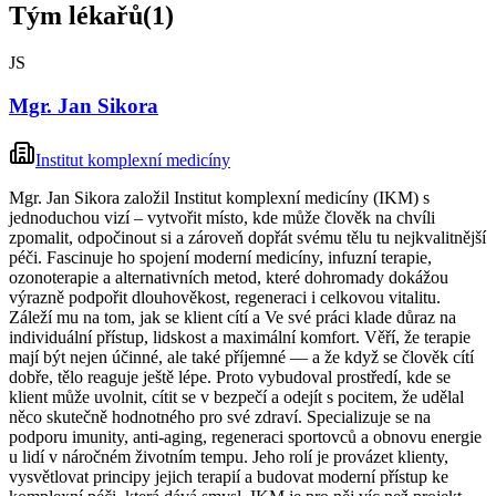
Tým lékařů
(
1
)
JS
Mgr. Jan Sikora
Institut komplexní medicíny
Mgr. Jan Sikora založil Institut komplexní medicíny (IKM) s
jednoduchou vizí – vytvořit místo, kde může člověk na chvíli
zpomalit, odpočinout si a zároveň dopřát svému tělu tu nejkvalitnější
péči. Fascinuje ho spojení moderní medicíny, infuzní terapie,
ozonoterapie a alternativních metod, které dohromady dokážou
výrazně podpořit dlouhověkost, regeneraci i celkovou vitalitu.
Záleží mu na tom, jak se klient cítí a Ve své práci klade důraz na
individuální přístup, lidskost a maximální komfort. Věří, že terapie
mají být nejen účinné, ale také příjemné — a že když se člověk cítí
dobře, tělo reaguje ještě lépe. Proto vybudoval prostředí, kde se
klient může uvolnit, cítit se v bezpečí a odejít s pocitem, že udělal
něco skutečně hodnotného pro své zdraví. Specializuje se na
podporu imunity, anti-aging, regeneraci sportovců a obnovu energie
u lidí v náročném životním tempu. Jeho rolí je provázet klienty,
vysvětlovat principy jejich terapií a budovat moderní přístup ke