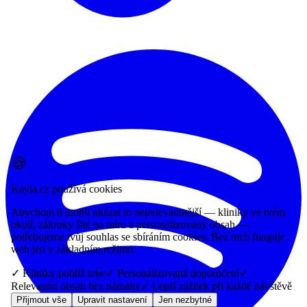
🍪
Kayla.cz používá cookies
Abychom ti mohli ukázat to nejrelevantnější — kliniky ve tvém
okolí, zákroky šité na míru a personalizovaný obsah —
potřebujeme tvůj souhlas se sbíráním cookies. Bez nich funguje
web jen v základním režimu.
✓ Kliniky poblíž tebe
✓ Personalizovaná doporučení
✓
Relevantní obsah bez námahy
✓ Lepší zážitek při každé návštěvě
Přijmout vše
Upravit nastavení
Jen nezbytné