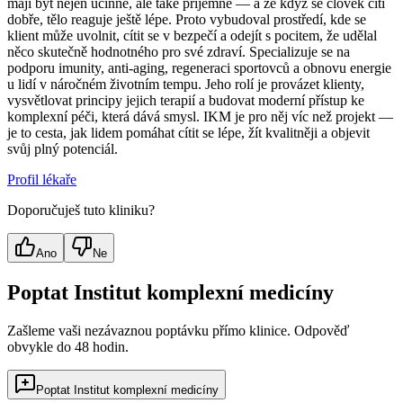
mají být nejen účinné, ale také příjemné — a že když se člověk cítí
dobře, tělo reaguje ještě lépe. Proto vybudoval prostředí, kde se
klient může uvolnit, cítit se v bezpečí a odejít s pocitem, že udělal
něco skutečně hodnotného pro své zdraví. Specializuje se na
podporu imunity, anti-aging, regeneraci sportovců a obnovu energie
u lidí v náročném životním tempu. Jeho rolí je provázet klienty,
vysvětlovat principy jejich terapií a budovat moderní přístup ke
komplexní péči, která dává smysl. IKM je pro něj víc než projekt —
je to cesta, jak lidem pomáhat cítit se lépe, žít kvalitněji a objevit
svůj plný potenciál.
Profil lékaře
Doporučuješ tuto kliniku?
Ano
Ne
Poptat Institut komplexní medicíny
Zašleme vaši nezávaznou poptávku přímo klinice. Odpověď
obvykle do 48 hodin.
Poptat Institut komplexní medicíny