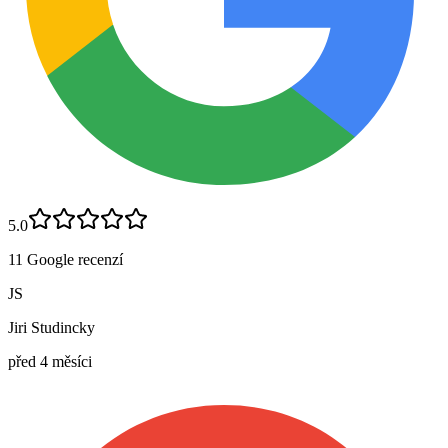
5.0
11
Google
recenzí
JS
Jiri Studincky
před 4 měsíci