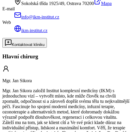
Sokolská třída 1925/49
, Ostrava
70200
Mapa
E-mail
info@ikm-institut.cz
Web
ikm-institut.cz
Kontaktovat kliniku
Hlavní chirurg
Mgr. Jan Sikora
Mgr. Jan Sikora založil Institut komplexní medicíny (IKM) s
jednoduchou vizí – vytvořit místo, kde může člověk na chvíli
zpomalit, odpočinout si a zároveň dopřát svému tělu tu nejkvalitnější
péči. Fascinuje ho spojení moderní medicíny, infuzní terapie,
ozonoterapie a alternativních metod, které dohromady dokážou
výrazně podpořit dlouhověkost, regeneraci i celkovou vitalitu.
Záleží mu na tom, jak se klient cítí a Ve své práci klade důraz na
individuální přístup, lidskost a maximální komfort. Věří, že terapie