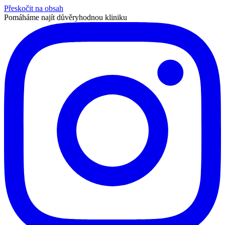
Přeskočit na obsah
Pomáháme najít důvěryhodnou kliniku