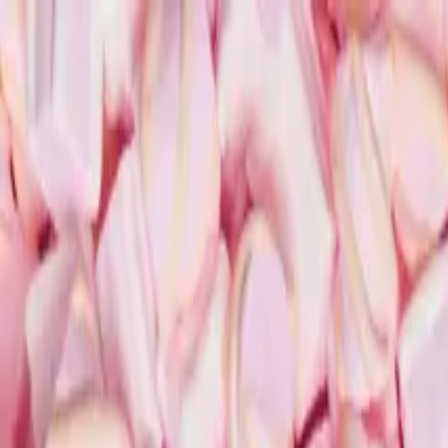
Přeskočit na obsah
Pomáháme najít důvěryhodnou kliniku