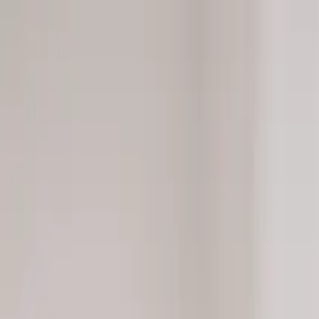
Přeskočit na obsah
Pomáháme najít důvěryhodnou kliniku