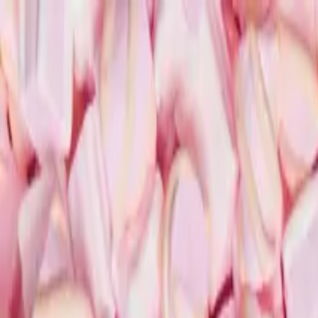
Přeskočit na obsah
Pomáháme najít důvěryhodnou kliniku