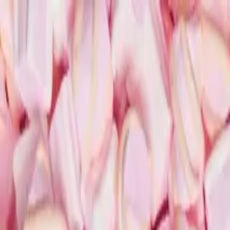
Přeskočit na obsah
Pomáháme najít důvěryhodnou kliniku