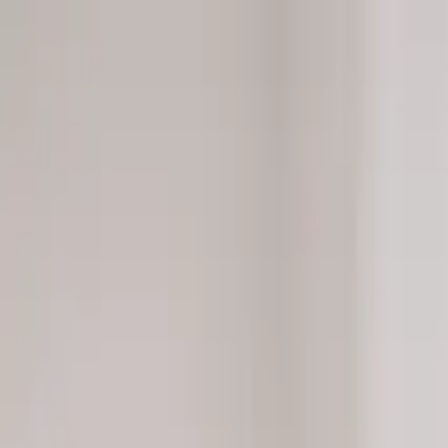
Přeskočit na obsah
Pomáháme najít důvěryhodnou kliniku