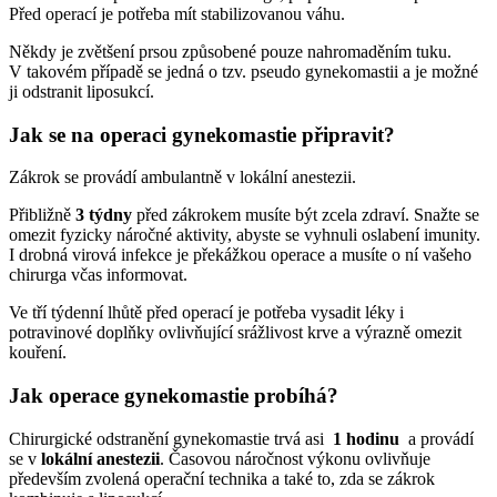
Před operací je potřeba mít stabilizovanou váhu.
Někdy je zvětšení prsou způsobené pouze nahromaděním tuku.
V takovém případě se jedná o tzv. pseudo gynekomastii a je možné
ji odstranit liposukcí.
Jak se na operaci gynekomastie připravit?
Zákrok se provádí ambulantně v lokální anestezii.
Přibližně
3 týdny
před zákrokem musíte být zcela zdraví. Snažte se
omezit fyzicky náročné aktivity, abyste se vyhnuli oslabení imunity.
I drobná virová infekce je překážkou operace a musíte o ní vašeho
chirurga včas informovat.
Ve tří týdenní lhůtě před operací je potřeba vysadit léky i
potravinové doplňky ovlivňující srážlivost krve a výrazně omezit
kouření.
Jak operace gynekomastie probíhá?
Chirurgické odstranění gynekomastie trvá asi
1 hodinu
a provádí
se v
lokální anestezii
. Časovou náročnost výkonu ovlivňuje
především zvolená operační technika a také to, zda se zákrok