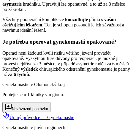
asymetrie
hrudníku. Upravit ji lze operativně, a to už
za 3 měsíce
po zákrokui.
Všechny pooperační komplikace
konzultujte
přímo
s vaším
ošetřujícím lékařem
. Ten je schopen posoudit jejich závažnost a
navrhnut ideální řešení.
Je potřeba operovat gynekomastii opakovaně?
Operaci není žádoucí kvůli riziku většího jizvení provádět
opakovaně. Vyskytnou-li se důvody pro reoperaci, je možné ji
provést nejdříve
za 3 měsíce
, v případě asymetrie raději
za 6 měsíc
ů.
Konečný
výsledek
chirurgického odstranění gynekomastie je patrný
už
za 6 týdnů
.
Gynekomastie
v
Olomoucký kraj
Poptejte se u
1
kliniky
v regionu.
Nezávazná poptávka
Úplný průvodce —
Gynekomastie
Gynekomastie
v jiných regionech