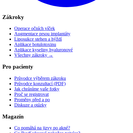
Zákroky
Operace očních víček
Augmentace prsou implantáty
Liposukce stehen a hýždí
Aplikace botulotoxinu
Aplikace kyseliny hyaluronové
Všechny zákroky →
Pro pacienty
Průvodce výběrem zákroku
Průvodce konzultací (PDF)
Jak chráníme vaše fotky
Proč se registrovat
Proměny před a po
Diskuze a otázky
Magazín
Co pomáhá na jizvy po akné?