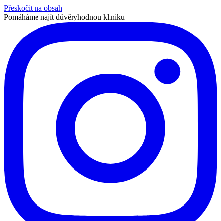
Přeskočit na obsah
Pomáháme najít důvěryhodnou kliniku