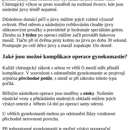
Chirurgický výkon se proto soustředí na rozhraní dvorce, kde jsou
následné jizvy téměř nepatrné.
Důslednou domácí péčí o jizvy můžete jejich vzhled výrazně
ovlivnit. Před otěrem a následným zvětšováním chraňte jizvy
silikonovými proužky a pravidelně je hydratujte speciálním gelem.
Zhruba za
3 týdny
po operaci můžete začít provádět tlakovou
masáž. Tlačte při ní dvěma prsty kolmo na jizvu po dobu 30 sekund.
Postupujte po celé délce jizvy a masáž zopakujte 10x denně.
Jaké jsou možné komplikace operace gynekomastie?
Každý chirurgický zákrok s sebou ve větší či menší míře přináší
komplikace. V souvislosti s odstraněním gynekomastie se projevují
zejména
přechodné potíže
, s nimiž se při zákroku tohoto typu
počítá.
Běžným následkem operace jsou modřiny a
otoky
. Nošením
elastické vesty a přikládáním studených obkladů můžete jejich
výskyt omezit a během 14 dní po operaci samy odezní.
U větších gynekomastií mohou po odstranění žlázy vzniknout
přechodné nerovnosti povrchu.
Při jednostranné gynekomastii je možný výskyt pooperační