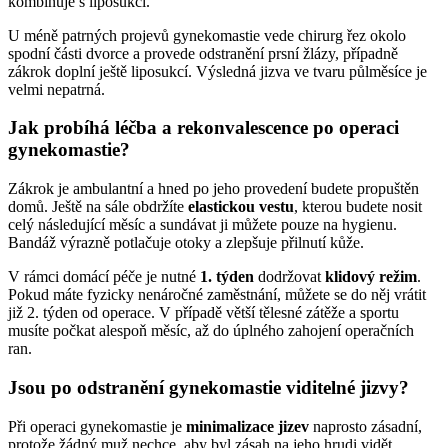
kombinuje s liposukcí.
U méně patrných projevů gynekomastie vede chirurg řez okolo
spodní části dvorce a provede odstranění prsní žlázy, případně
zákrok doplní ještě liposukcí. Výsledná jizva ve tvaru půlměsíce je
velmi nepatrná.
Jak probíhá léčba a rekonvalescence po operaci
gynekomastie?
Zákrok je ambulantní a hned po jeho provedení budete propuštěn
domů. Ještě na sále obdržíte
elastickou vestu
, kterou budete nosit
celý následující měsíc a sundávat ji můžete pouze na hygienu.
Bandáž výrazně potlačuje otoky a zlepšuje přilnutí kůže.
V rámci domácí péče je nutné
1. týden
dodržovat
klidový režim
.
Pokud máte fyzicky nenáročné zaměstnání, můžete se do něj vrátit
již 2. týden od operace. V případě větší tělesné zátěže a sportu
musíte počkat alespoň měsíc, až do úplného zahojení operačních
ran.
Jsou po odstranění gynekomastie viditelné jizvy?
Při operaci gynekomastie je
minimalizace jizev
naprosto zásadní,
protože žádný muž nechce, aby byl zásah na jeho hrudi vidět.