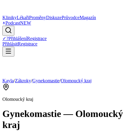
Kliniky
Lékaři
Proměny
Diskuze
Průvodce
Magazín
Podcast
NEW
✓
?
Přihlášení
Registrace
Přihlásit
Registrace
Kayla
/
Zákroky
/
Gynekomastie
/
Olomoucký kraj
Olomoucký kraj
Gynekomastie
—
Olomoucký
kraj