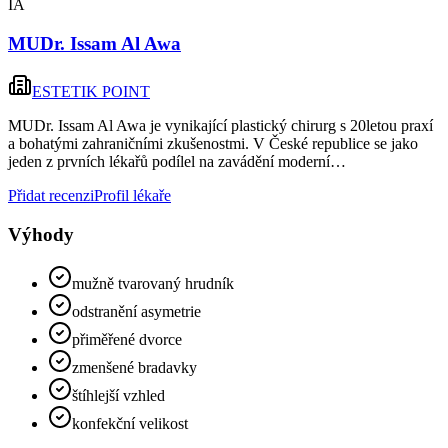
IA
MUDr. Issam Al Awa
ESTETIK POINT
MUDr. Issam Al Awa je vynikající plastický chirurg s 20letou praxí
a bohatými zahraničními zkušenostmi. V České republice se jako
jeden z prvních lékařů podílel na zavádění moderní…
Přidat recenzi
Profil lékaře
Výhody
mužně tvarovaný hrudník
odstranění asymetrie
přiměřené dvorce
zmenšené bradavky
štíhlejší vzhled
konfekční velikost