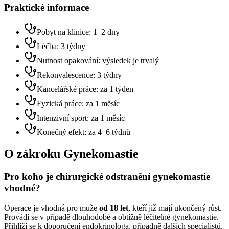
Praktické informace
Pobyt na klinice: 1–2 dny
Léčba: 3 týdny
Nutnost opakování: výsledek je trvalý
Rekonvalescence: 3 týdny
Kancelářské práce: za 1 týden
Fyzická práce: za 1 měsíc
Intenzivní sport: za 1 měsíc
Konečný efekt: za 4–6 týdnů
O zákroku
Gynekomastie
Pro koho je chirurgické odstranění gynekomastie
vhodné?
Operace je vhodná pro muže
od 18 let
, kteří již mají ukončený růst.
Provádí se v případě dlouhodobé a obtížně léčitelné gynekomastie.
Přihlíží se k doporučení endokrinologa, případně dalších specialistů.