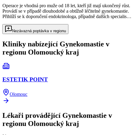
Operace je vhodná pro muže od 18 let, kteří již mají ukončený růst.
Provádí se v případě dlouhodobé a obtížně léčitelné gynekomastie.
Přihlíží se k doporučení endokrinologa, případně dalších specialis…
Nezávazná poptávka v regionu
Kliniky nabízející
Gynekomastie
v
regionu
Olomoucký kraj
ESTETIK POINT
Olomouc
Lékaři provádějící
Gynekomastie
v
regionu
Olomoucký kraj