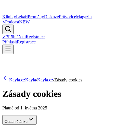
Kliniky
Lékaři
Proměny
Diskuze
Průvodce
Magazín
Podcast
NEW
✓
?
Přihlášení
Registrace
Přihlásit
Registrace
Kayla.cz
Kayla
/
Kayla.cz
/
Zásady cookies
Zásady cookies
Platné od 1. května 2025
Obsah článku