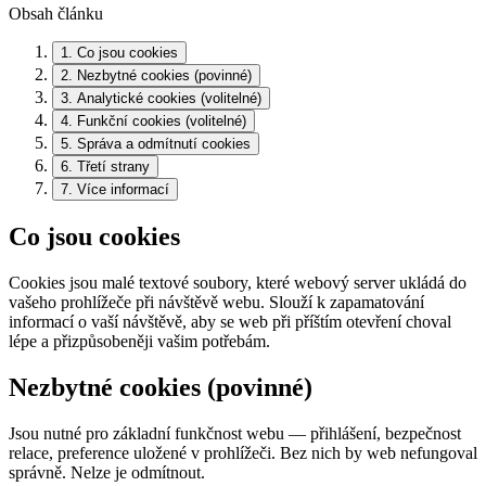
Obsah článku
1
.
Co jsou cookies
2
.
Nezbytné cookies (povinné)
3
.
Analytické cookies (volitelné)
4
.
Funkční cookies (volitelné)
5
.
Správa a odmítnutí cookies
6
.
Třetí strany
7
.
Více informací
Co jsou cookies
Cookies jsou malé textové soubory, které webový server ukládá do
vašeho prohlížeče při návštěvě webu. Slouží k zapamatování
informací o vaší návštěvě, aby se web při příštím otevření choval
lépe a přizpůsobeněji vašim potřebám.
Nezbytné cookies (povinné)
Jsou nutné pro základní funkčnost webu — přihlášení, bezpečnost
relace, preference uložené v prohlížeči. Bez nich by web nefungoval
správně. Nelze je odmítnout.