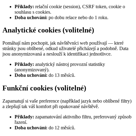
Příklady:
relační cookie (session), CSRF token, cookie o
souhlasu s cookies.
Doba uchování:
po dobu relace nebo do 1 roku.
Analytické cookies (volitelné)
Pomáhají nám pochopit, jak návštěvníci web používají — které
stránky jsou oblíbené, odkud uživatelé přicházejí a podobně. Data
jsou anonymizovaná a neslouží k identifikaci jednotlivce.
Příklady:
analytický nástroj provozní statistiky
(anonymizovaný).
Doba uchování:
do 13 měsíců.
Funkční cookies (volitelné)
Zapamatují si vaše preference (například jazyk nebo oblíbené filtry)
a zlepšují tak váš komfort při opakované návštěvě.
Příklady:
zapamatování aktivního filtru, preferovaný způsob
řazení.
Doba uchování:
do 12 měsíců.