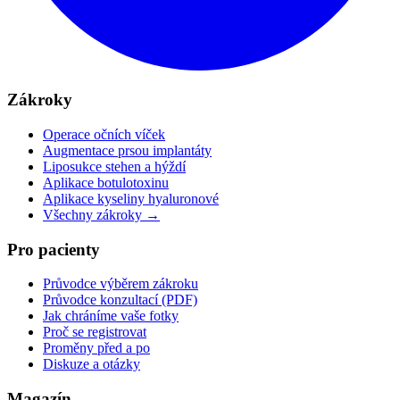
Zákroky
Operace očních víček
Augmentace prsou implantáty
Liposukce stehen a hýždí
Aplikace botulotoxinu
Aplikace kyseliny hyaluronové
Všechny zákroky →
Pro pacienty
Průvodce výběrem zákroku
Průvodce konzultací (PDF)
Jak chráníme vaše fotky
Proč se registrovat
Proměny před a po
Diskuze a otázky
Magazín