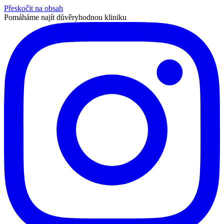
Přeskočit na obsah
Pomáháme najít důvěryhodnou kliniku